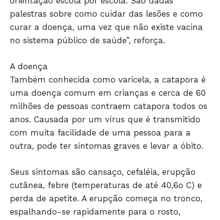
orientação escola por escola. São dadas
palestras sobre como cuidar das lesões e como
curar a doença, uma vez que não existe vacina
no sistema público de saúde”, reforça.
A doença
Só Notícias
Também conhecida como varicela, a catapora é
uma doença comum em crianças e cerca de 60
milhões de pessoas contraem catapora todos os
anos. Causada por um vírus que é transmitido
com muita facilidade de uma pessoa para a
outra, pode ter sintomas graves e levar a óbito.
Seus sintomas são cansaço, cefaléia, erupção
cutânea, febre (temperaturas de até 40,6o C) e
perda de apetite. A erupção começa no tronco,
JUNTE-SE NO WHATSAPP
espalhando-se rapidamente para o rosto,