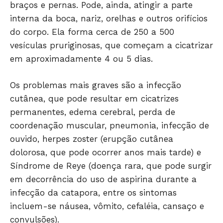
braços e pernas. Pode, ainda, atingir a parte
interna da boca, nariz, orelhas e outros orifícios
do corpo. Ela forma cerca de 250 a 500
vesículas pruriginosas, que começam a cicatrizar
HOME
em aproximadamente 4 ou 5 dias.
POLÍTICA
POLÍCIA
Os problemas mais graves são a infecção
ESPORTES
cutânea, que pode resultar em cicatrizes
ECONOMIA
permanentes, edema cerebral, perda de
coordenação muscular, pneumonia, infecção de
OPINIÃO
ouvido, herpes zoster (erupção cutânea
GERAL
dolorosa, que pode ocorrer anos mais tarde) e
EDUCAÇÃO
Síndrome de Reye (doença rara, que pode surgir
SAÚDE
em decorrência do uso de aspirina durante a
AGRONOTÍCIAS
infecção da catapora, entre os sintomas
ÚLTIMAS NOTÍCIAS
incluem-se náusea, vômito, cefaléia, cansaço e
convulsões).