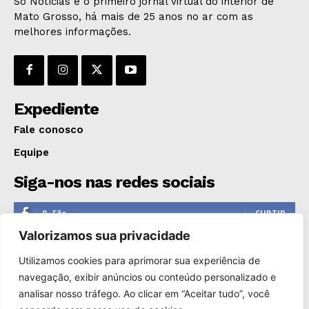
Só Notícias é o primeiro jornal virtual do interior de
Mato Grosso, há mais de 25 anos no ar com as
melhores informações.
Expediente
Fale conosco
Equipe
Siga-nos nas redes sociais
0
Fãs
CURTIR
Valorizamos sua privacidade
0
Seguidores
SEGUIR
Utilizamos cookies para aprimorar sua experiência de
1,110
Seguidores
SEGUIR
navegação, exibir anúncios ou conteúdo personalizado e
analisar nosso tráfego. Ao clicar em “Aceitar tudo”, você
0
Inscritos
INSCREVER