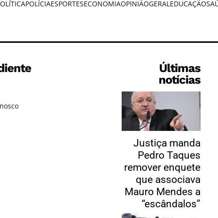
OLÍTICA
POLÍCIA
ESPORTES
ECONOMIA
OPINIÃO
GERAL
EDUCAÇÃO
SA
diente
Últimas
notícias
onosco
Justiça manda
Pedro Taques
remover enquete
que associava
Mauro Mendes a
“escândalos”