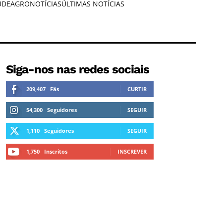
ÚDE
AGRONOTÍCIAS
ÚLTIMAS NOTÍCIAS
Siga-nos nas redes sociais
209,407
Fãs
CURTIR
54,300
Seguidores
SEGUIR
1,110
Seguidores
SEGUIR
1,750
Inscritos
INSCREVER