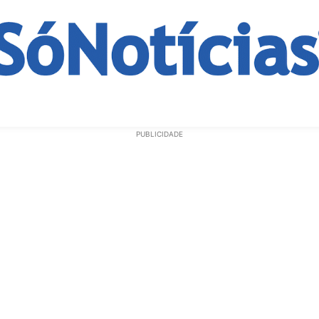
ECONOMIA
OPINIÃO
GERAL
EDUCAÇÃO
SAÚD
PUBLICIDADE