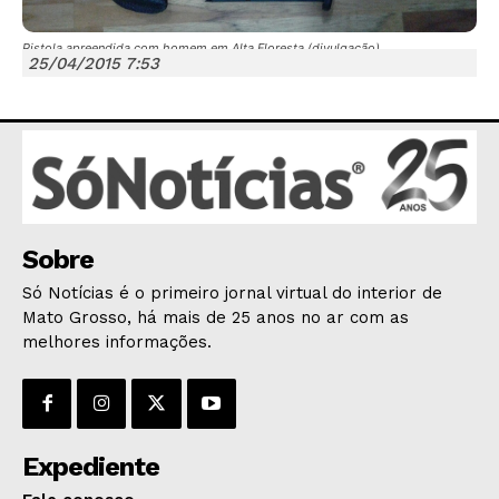
Pistola apreendida com homem em Alta Floresta (divulgação)
25/04/2015 7:53
JUNTE-SE NO WHATSAPP
Sobre
HOME
POLÍTICA
Só Notícias é o primeiro jornal virtual do interior de
Mato Grosso, há mais de 25 anos no ar com as
POLÍCIA
melhores informações.
ESPORTES
ECONOMIA
OPINIÃO
GERAL
Expediente
EDUCAÇÃO