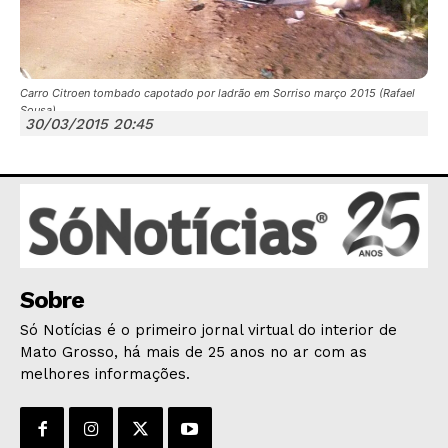
Carro Citroen tombado capotado por ladrão em Sorriso março 2015 (Rafael
Sousa)
30/03/2015 20:45
JUNTE-SE NO WHATSAPP
HOME
POLÍTICA
Sobre
POLÍCIA
Só Notícias é o primeiro jornal virtual do interior de
Mato Grosso, há mais de 25 anos no ar com as
ESPORTES
melhores informações.
ECONOMIA
OPINIÃO
GERAL