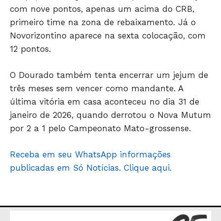
com nove pontos, apenas um acima do CRB,
JUNTE-SE NO WHATSAPP
primeiro time na zona de rebaixamento. Já o
Novorizontino aparece na sexta colocação, com
12 pontos.
O Dourado também tenta encerrar um jejum de
HOME
três meses sem vencer como mandante. A
POLÍTICA
última vitória em casa aconteceu no dia 31 de
POLÍCIA
janeiro de 2026, quando derrotou o Nova Mutum
ESPORTES
por 2 a 1 pelo Campeonato Mato-grossense.
ECONOMIA
Receba em seu WhatsApp informações
OPINIÃO
publicadas em Só Notícias. Clique aqui.
GERAL
EDUCAÇÃO
SAÚDE
AGRONOTÍCIAS