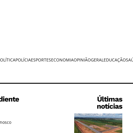
OLÍTICA
POLÍCIA
ESPORTES
ECONOMIA
OPINIÃO
GERAL
EDUCAÇÃO
SA
diente
Últimas
notícias
onosco