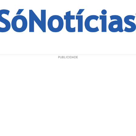
ECONOMIA
OPINIÃO
GERAL
EDUCAÇÃO
SAÚD
PUBLICIDADE