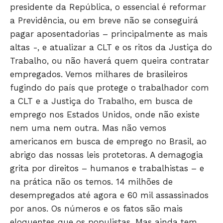
presidente da República, o essencial é reformar
HOME
a Previdência, ou em breve não se conseguirá
POLÍTICA
pagar aposentadorias – principalmente as mais
POLÍCIA
altas -, e atualizar a CLT e os ritos da Justiça do
ESPORTES
Trabalho, ou não haverá quem queira contratar
ECONOMIA
empregados. Vemos milhares de brasileiros
OPINIÃO
fugindo do país que protege o trabalhador com
GERAL
a CLT e a Justiça do Trabalho, em busca de
emprego nos Estados Unidos, onde não existe
EDUCAÇÃO
nem uma nem outra. Mas não vemos
SAÚDE
americanos em busca de emprego no Brasil, ao
AGRONOTÍCIAS
abrigo das nossas leis protetoras. A demagogia
ÚLTIMAS NOTÍCIAS
grita por direitos – humanos e trabalhistas – e
na prática não os temos. 14 milhões de
desempregados até agora e 60 mil assassinados
por anos. Os números e os fatos são mais
eloquentes que os populistas. Mas ainda tem