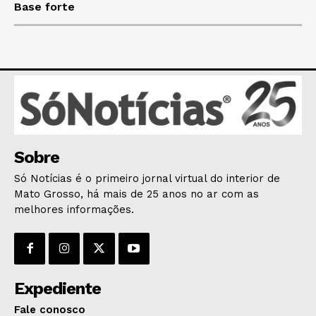
HOME
Base forte
POLÍTICA
POLÍCIA
ESPORTES
ECONOMIA
OPINIÃO
GERAL
EDUCAÇÃO
Sobre
SAÚDE
Só Notícias é o primeiro jornal virtual do interior de
AGRONOTÍCIAS
Mato Grosso, há mais de 25 anos no ar com as
melhores informações.
ÚLTIMAS NOTÍCIAS
Expediente
Fale conosco