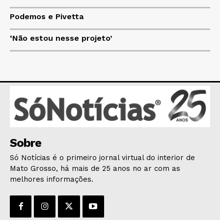
Podemos e Pivetta
HOME
POLÍTICA
‘Não estou nesse projeto’
POLÍCIA
ESPORTES
ECONOMIA
OPINIÃO
GERAL
EDUCAÇÃO
SAÚDE
Sobre
AGRONOTÍCIAS
Só Notícias é o primeiro jornal virtual do interior de
ÚLTIMAS NOTÍCIAS
Mato Grosso, há mais de 25 anos no ar com as
melhores informações.