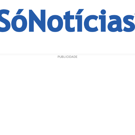
ECONOMIA
OPINIÃO
GERAL
EDUCAÇÃO
SAÚD
PUBLICIDADE