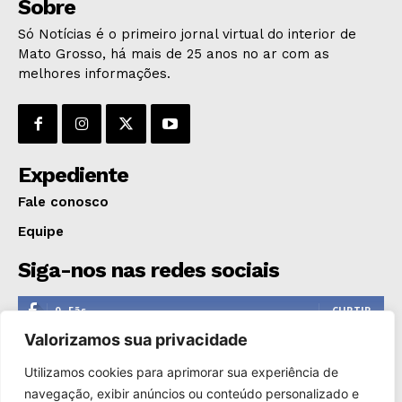
Sobre
Só Notícias é o primeiro jornal virtual do interior de
Mato Grosso, há mais de 25 anos no ar com as
melhores informações.
Expediente
Fale conosco
Equipe
Siga-nos nas redes sociais
0
Fãs
CURTIR
Valorizamos sua privacidade
0
Seguidores
SEGUIR
Utilizamos cookies para aprimorar sua experiência de
1,110
Seguidores
SEGUIR
navegação, exibir anúncios ou conteúdo personalizado e