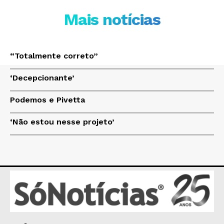
ECONOMIA
Mais notícias
OPINIÃO
GERAL
EDUCAÇÃO
“Totalmente correto”
SAÚDE
‘Decepcionante’
AGRONOTÍCIAS
ÚLTIMAS NOTÍCIAS
Podemos e Pivetta
‘Não estou nesse projeto’