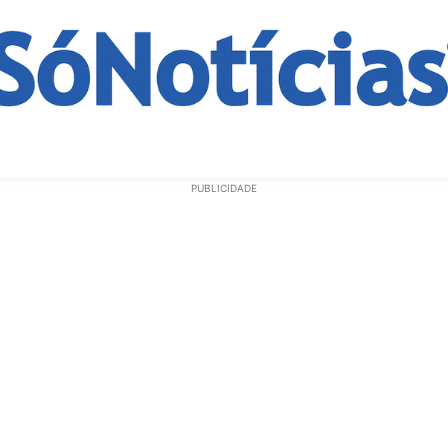
ECONOMIA
OPINIÃO
GERAL
EDUCAÇÃO
SAÚD
PUBLICIDADE