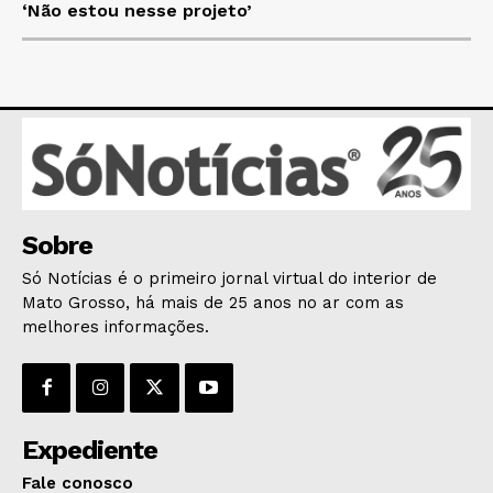
HOME
‘Não estou nesse projeto’
POLÍTICA
POLÍCIA
ESPORTES
ECONOMIA
OPINIÃO
GERAL
EDUCAÇÃO
Sobre
SAÚDE
Só Notícias é o primeiro jornal virtual do interior de
AGRONOTÍCIAS
Mato Grosso, há mais de 25 anos no ar com as
melhores informações.
ÚLTIMAS NOTÍCIAS
Expediente
Fale conosco