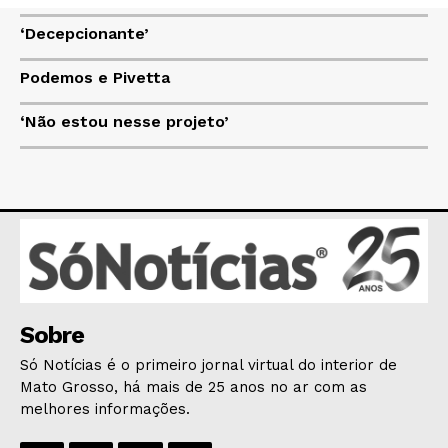
‘Decepcionante’
HOME
Podemos e Pivetta
POLÍTICA
POLÍCIA
‘Não estou nesse projeto’
ESPORTES
ECONOMIA
OPINIÃO
GERAL
EDUCAÇÃO
SAÚDE
Sobre
AGRONOTÍCIAS
ÚLTIMAS NOTÍCIAS
Só Notícias é o primeiro jornal virtual do interior de
Mato Grosso, há mais de 25 anos no ar com as
melhores informações.