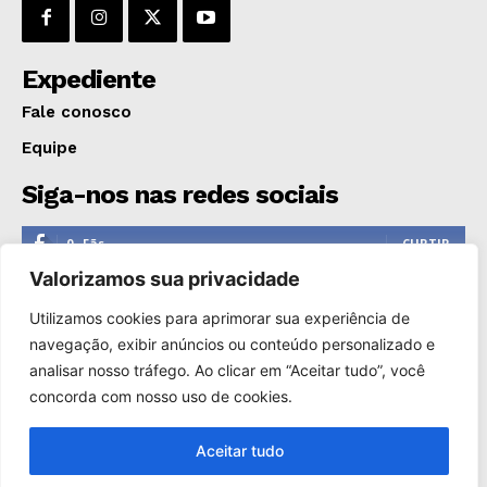
Expediente
Fale conosco
Equipe
Siga-nos nas redes sociais
0
Fãs
CURTIR
Valorizamos sua privacidade
0
Seguidores
SEGUIR
Utilizamos cookies para aprimorar sua experiência de
1,110
Seguidores
SEGUIR
navegação, exibir anúncios ou conteúdo personalizado e
analisar nosso tráfego. Ao clicar em “Aceitar tudo”, você
0
Inscritos
INSCREVER
concorda com nosso uso de cookies.
Aceitar tudo
Copyright © 2000-2025. Reprodução proibida sem a autorização
de Só Notícias.