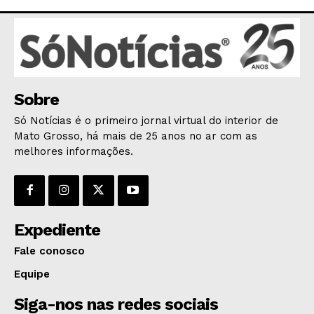
POLÍCIA
ESPORTES
ECONOMIA
OPINIÃO
Sobre
GERAL
Só Notícias é o primeiro jornal virtual do interior de
EDUCAÇÃO
Mato Grosso, há mais de 25 anos no ar com as
SAÚDE
melhores informações.
AGRONOTÍCIAS
ÚLTIMAS NOTÍCIAS
Expediente
Fale conosco
Equipe
Siga-nos nas redes sociais