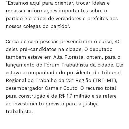
"Estamos aqui para orientar, trocar ideias e
Só Notícias
repassar informações importantes sobre o
partido e o papel de vereadores e prefeitos aos
nossos colegas do partido".
Cerca de cem pessoas presenciaram o curso, 40
deles pré-candidatos na cidade. O deputado
também esteve em Alta Floresta, ontem, para o
lançamento do Fórum Trabalhista da cidade. Ele
estava acompanhado do presidente do Tribunal
Regional do Trabalho da 23ª Região (TRT-MT),
JUNTE-SE NO WHATSAPP
desembargador Osmair Couto. O recurso total
para construção é de R$ 1,7 milhão e se refere
ao investimento previsto para a justiça
trabalhista.
HOME
POLÍTICA