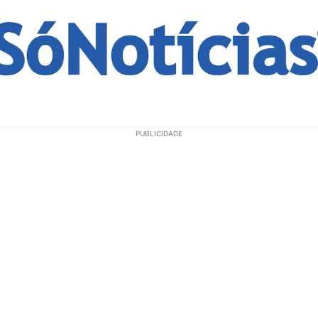
ECONOMIA
OPINIÃO
GERAL
EDUCAÇÃO
SAÚD
PUBLICIDADE