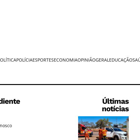
OLÍTICA
POLÍCIA
ESPORTES
ECONOMIA
OPINIÃO
GERAL
EDUCAÇÃO
SA
diente
Últimas
notícias
onosco