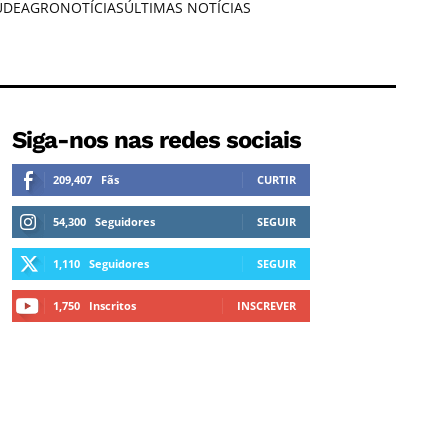
ÚDE
AGRONOTÍCIAS
ÚLTIMAS NOTÍCIAS
Siga-nos nas redes sociais
209,407
Fãs
CURTIR
54,300
Seguidores
SEGUIR
1,110
Seguidores
SEGUIR
1,750
Inscritos
INSCREVER