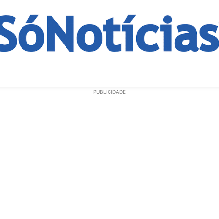
ECONOMIA
OPINIÃO
GERAL
EDUCAÇÃO
SAÚD
PUBLICIDADE