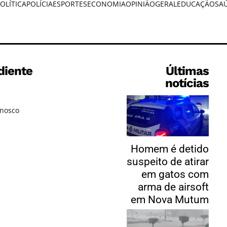
OLÍTICA
POLÍCIA
ESPORTES
ECONOMIA
OPINIÃO
GERAL
EDUCAÇÃO
SA
diente
Últimas
notícias
onosco
Homem é detido
suspeito de atirar
em gatos com
arma de airsoft
em Nova Mutum