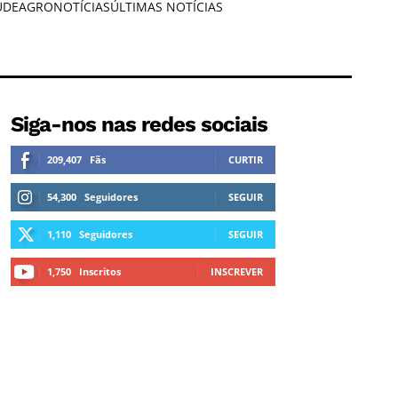
ÚDE
AGRONOTÍCIAS
ÚLTIMAS NOTÍCIAS
Siga-nos nas redes sociais
209,407
Fãs
CURTIR
54,300
Seguidores
SEGUIR
1,110
Seguidores
SEGUIR
1,750
Inscritos
INSCREVER