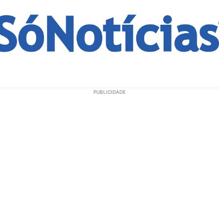
ECONOMIA
OPINIÃO
GERAL
EDUCAÇÃO
SAÚD
PUBLICIDADE