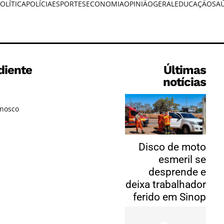
OLÍTICA
POLÍCIA
ESPORTES
ECONOMIA
OPINIÃO
GERAL
EDUCAÇÃO
SA
diente
Últimas
notícias
onosco
Disco de moto
esmeril se
desprende e
deixa trabalhador
ferido em Sinop