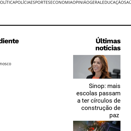
OLÍTICA
POLÍCIA
ESPORTES
ECONOMIA
OPINIÃO
GERAL
EDUCAÇÃO
SA
diente
Últimas
notícias
onosco
Sinop: mais
escolas passam
a ter círculos de
construção de
paz