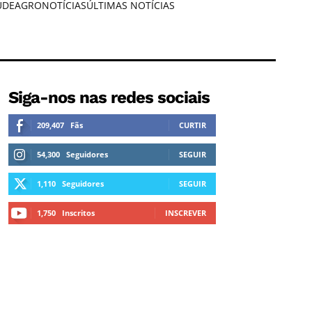
ÚDE
AGRONOTÍCIAS
ÚLTIMAS NOTÍCIAS
Siga-nos nas redes sociais
209,407
Fãs
CURTIR
54,300
Seguidores
SEGUIR
1,110
Seguidores
SEGUIR
1,750
Inscritos
INSCREVER