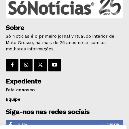
ESPORTES
ECONOMIA
OPINIÃO
Sobre
GERAL
Só Notícias é o primeiro jornal virtual do interior de
Mato Grosso, há mais de 25 anos no ar com as
EDUCAÇÃO
melhores informações.
SAÚDE
AGRONOTÍCIAS
ÚLTIMAS NOTÍCIAS
Expediente
Fale conosco
Equipe
Siga-nos nas redes sociais
0
Fãs
CURTIR