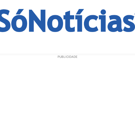
ECONOMIA
OPINIÃO
GERAL
EDUCAÇÃO
SAÚD
PUBLICIDADE