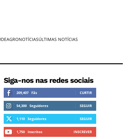
ÚDE
AGRONOTÍCIAS
ÚLTIMAS NOTÍCIAS
Siga-nos nas redes sociais
209,407
Fãs
CURTIR
54,300
Seguidores
SEGUIR
1,110
Seguidores
SEGUIR
1,750
Inscritos
INSCREVER