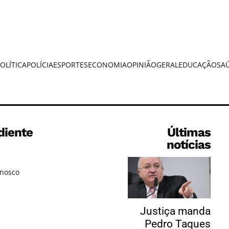
OLÍTICA
POLÍCIA
ESPORTES
ECONOMIA
OPINIÃO
GERAL
EDUCAÇÃO
SA
diente
Últimas
notícias
onosco
Justiça manda
Pedro Taques