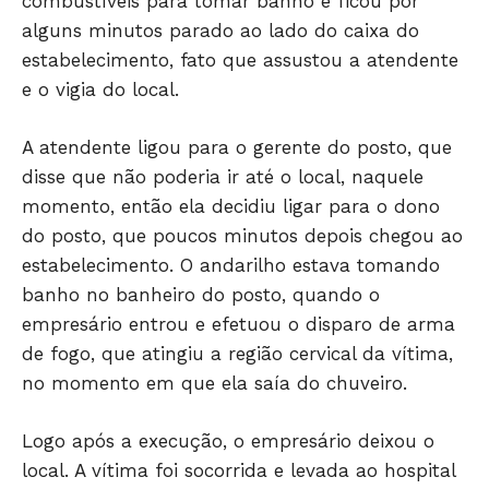
combustíveis para tomar banho e ficou por
alguns minutos parado ao lado do caixa do
estabelecimento, fato que assustou a atendente
e o vigia do local.
JUNTE-SE NO WHATSAPP
A atendente ligou para o gerente do posto, que
disse que não poderia ir até o local, naquele
momento, então ela decidiu ligar para o dono
do posto, que poucos minutos depois chegou ao
estabelecimento. O andarilho estava tomando
HOME
banho no banheiro do posto, quando o
POLÍTICA
empresário entrou e efetuou o disparo de arma
POLÍCIA
de fogo, que atingiu a região cervical da vítima,
ESPORTES
no momento em que ela saía do chuveiro.
ECONOMIA
OPINIÃO
Logo após a execução, o empresário deixou o
GERAL
local. A vítima foi socorrida e levada ao hospital