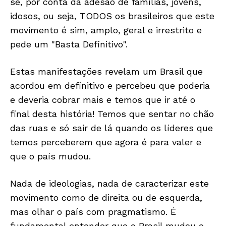
se, por conta da adesão de famílias, jovens,
POLÍTICA
idosos, ou seja, TODOS os brasileiros que este
POLÍCIA
movimento é sim, amplo, geral e irrestrito e
ESPORTES
pede um "Basta Definitivo".
ECONOMIA
OPINIÃO
Estas manifestações revelam um Brasil que
acordou em definitivo e percebeu que poderia
GERAL
e deveria cobrar mais e temos que ir até o
EDUCAÇÃO
final desta história! Temos que sentar no chão
SAÚDE
das ruas e só sair de lá quando os líderes que
AGRONOTÍCIAS
temos perceberem que agora é para valer e
ÚLTIMAS NOTÍCIAS
que o país mudou.
Nada de ideologias, nada de caracterizar este
movimento como de direita ou de esquerda,
mas olhar o país com pragmatismo. É
fundamental entender que o Brasil mudou e