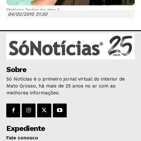
Waldomiro Teodoro dos Anjos 4
04/02/2010 21:30
JUNTE-SE NO WHATSAPP
Sobre
HOME
Só Notícias é o primeiro jornal virtual do interior de
POLÍTICA
Mato Grosso, há mais de 25 anos no ar com as
POLÍCIA
melhores informações.
ESPORTES
ECONOMIA
OPINIÃO
Expediente
GERAL
EDUCAÇÃO
Fale conosco