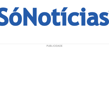
ECONOMIA
OPINIÃO
GERAL
EDUCAÇÃO
SAÚD
PUBLICIDADE