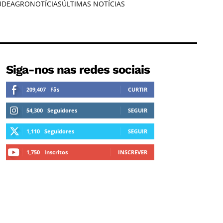
ÚDE
AGRONOTÍCIAS
ÚLTIMAS NOTÍCIAS
Siga-nos nas redes sociais
209,407
Fãs
CURTIR
54,300
Seguidores
SEGUIR
1,110
Seguidores
SEGUIR
1,750
Inscritos
INSCREVER