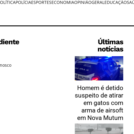
OLÍTICA
POLÍCIA
ESPORTES
ECONOMIA
OPINIÃO
GERAL
EDUCAÇÃO
SA
diente
Últimas
notícias
onosco
Homem é detido
suspeito de atirar
em gatos com
arma de airsoft
em Nova Mutum