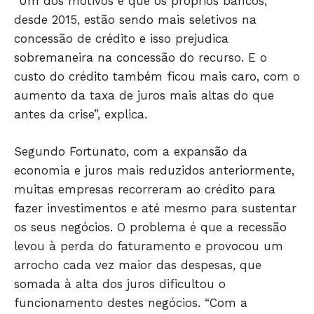
“Um dos motivos é que os próprios bancos,
desde 2015, estão sendo mais seletivos na
concessão de crédito e isso prejudica
sobremaneira na concessão do recurso. E o
JUNTE-SE NO WHATSAPP
custo do crédito também ficou mais caro, com o
aumento da taxa de juros mais altas do que
antes da crise”, explica.
Segundo Fortunato, com a expansão da
HOME
economia e juros mais reduzidos anteriormente,
POLÍTICA
muitas empresas recorreram ao crédito para
POLÍCIA
fazer investimentos e até mesmo para sustentar
ESPORTES
os seus negócios. O problema é que a recessão
ECONOMIA
levou à perda do faturamento e provocou um
arrocho cada vez maior das despesas, que
OPINIÃO
somada à alta dos juros dificultou o
GERAL
funcionamento destes negócios. “Com a
EDUCAÇÃO