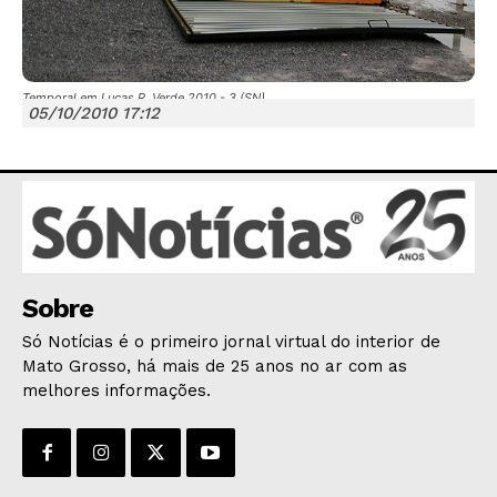
Temporal em Lucas R. Verde 2010 - 3 (SN)
05/10/2010 17:12
JUNTE-SE NO WHATSAPP
HOME
Sobre
POLÍTICA
Só Notícias é o primeiro jornal virtual do interior de
POLÍCIA
Mato Grosso, há mais de 25 anos no ar com as
ESPORTES
melhores informações.
ECONOMIA
OPINIÃO
GERAL