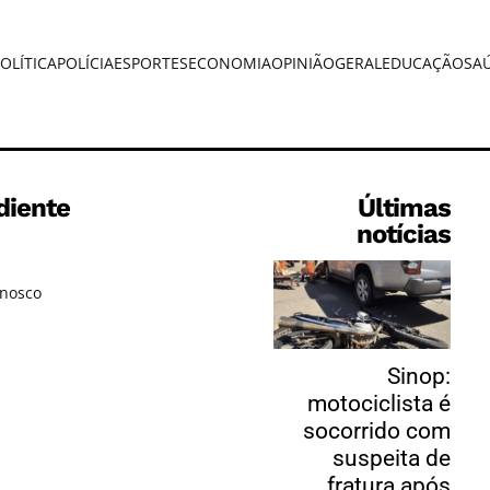
OLÍTICA
POLÍCIA
ESPORTES
ECONOMIA
OPINIÃO
GERAL
EDUCAÇÃO
SA
diente
Últimas
notícias
onosco
Sinop:
motociclista é
socorrido com
suspeita de
fratura após