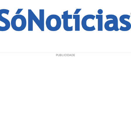
ECONOMIA
OPINIÃO
GERAL
EDUCAÇÃO
SAÚD
PUBLICIDADE