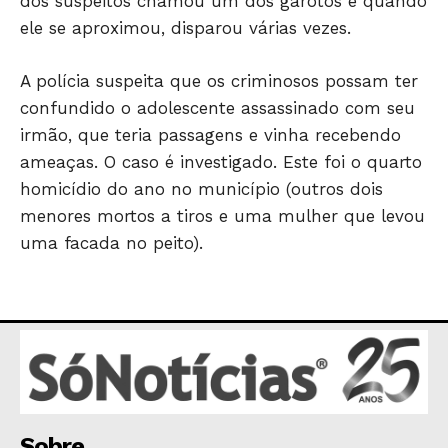
dos suspeitos chamou um dos garotos e quando
ele se aproximou, disparou várias vezes.
A polícia suspeita que os criminosos possam ter
confundido o adolescente assassinado com seu
HOME
irmão, que teria passagens e vinha recebendo
POLÍTICA
ameaças. O caso é investigado. Este foi o quarto
POLÍCIA
homicídio do ano no município (outros dois
ESPORTES
menores mortos a tiros e uma mulher que levou
ECONOMIA
uma facada no peito).
OPINIÃO
GERAL
EDUCAÇÃO
SAÚDE
AGRONOTÍCIAS
ÚLTIMAS NOTÍCIAS
Sobre