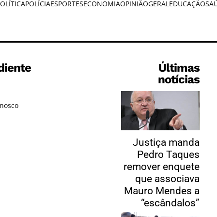
OLÍTICA
POLÍCIA
ESPORTES
ECONOMIA
OPINIÃO
GERAL
EDUCAÇÃO
SA
diente
Últimas
notícias
onosco
Justiça manda
Pedro Taques
remover enquete
que associava
Mauro Mendes a
“escândalos”