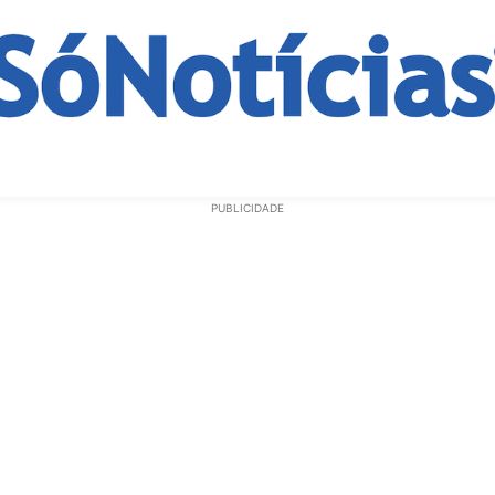
ECONOMIA
OPINIÃO
GERAL
EDUCAÇÃO
SAÚD
PUBLICIDADE