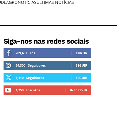
ÚDE
AGRONOTÍCIAS
ÚLTIMAS NOTÍCIAS
Siga-nos nas redes sociais
209,407
Fãs
CURTIR
54,300
Seguidores
SEGUIR
1,110
Seguidores
SEGUIR
1,750
Inscritos
INSCREVER