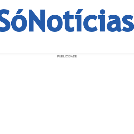
ECONOMIA
OPINIÃO
GERAL
EDUCAÇÃO
SAÚD
PUBLICIDADE