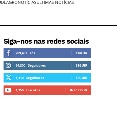
ÚDE
AGRONOTÍCIAS
ÚLTIMAS NOTÍCIAS
Siga-nos nas redes sociais
209,407
Fãs
CURTIR
54,300
Seguidores
SEGUIR
1,110
Seguidores
SEGUIR
1,750
Inscritos
INSCREVER