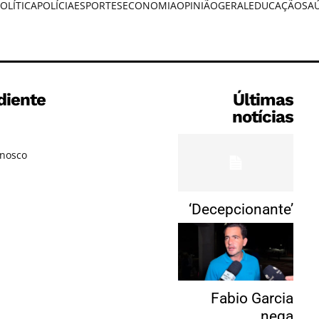
OLÍTICA
POLÍCIA
ESPORTES
ECONOMIA
OPINIÃO
GERAL
EDUCAÇÃO
SA
diente
Últimas
notícias
onosco
‘Decepcionante’
Fabio Garcia
nega