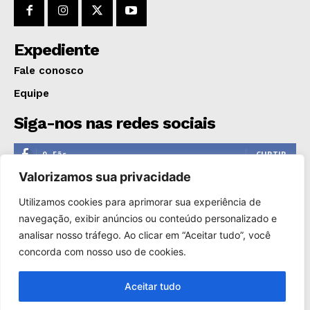
GERAL
EDUCAÇÃO
Expediente
SAÚDE
Fale conosco
AGRONOTÍCIAS
Equipe
ÚLTIMAS NOTÍCIAS
Siga-nos nas redes sociais
0
Fãs
CURTIR
Valorizamos sua privacidade
0
Seguidores
SEGUIR
Utilizamos cookies para aprimorar sua experiência de
1,110
Seguidores
SEGUIR
navegação, exibir anúncios ou conteúdo personalizado e
analisar nosso tráfego. Ao clicar em “Aceitar tudo”, você
0
Inscritos
INSCREVER
concorda com nosso uso de cookies.
Aceitar tudo
Copyright © 2000-2025. Reprodução proibida sem a autorização
de Só Notícias.