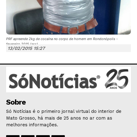
PRF apreende 2kg de cocaína no corpo de homem em Rondonópolis -
fevereiro 2015 (ass)
JUNTE-SE NO WHATSAPP
13/02/2015 15:27
HOME
POLÍTICA
Sobre
POLÍCIA
Só Notícias é o primeiro jornal virtual do interior de
ESPORTES
Mato Grosso, há mais de 25 anos no ar com as
ECONOMIA
melhores informações.
OPINIÃO