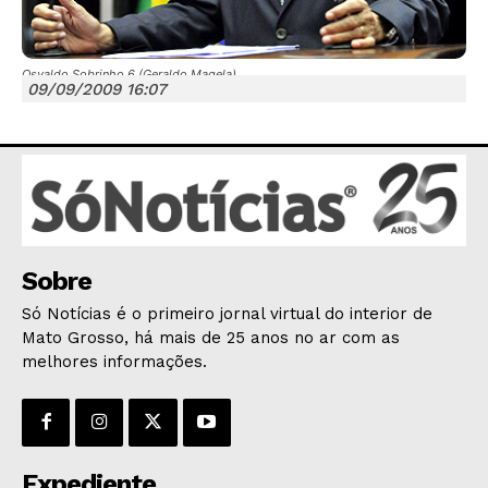
Osvaldo Sobrinho 6 (Geraldo Magela)
09/09/2009 16:07
JUNTE-SE NO WHATSAPP
HOME
Sobre
POLÍTICA
Só Notícias é o primeiro jornal virtual do interior de
POLÍCIA
Mato Grosso, há mais de 25 anos no ar com as
melhores informações.
ESPORTES
ECONOMIA
OPINIÃO
GERAL
Expediente