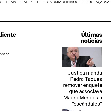
OLÍTICA
POLÍCIA
ESPORTES
ECONOMIA
OPINIÃO
GERAL
EDUCAÇÃO
SA
diente
Últimas
notícias
onosco
Justiça manda
Pedro Taques
remover enquete
que associava
Mauro Mendes a
“escândalos”