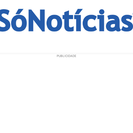
ECONOMIA
OPINIÃO
GERAL
EDUCAÇÃO
SAÚD
PUBLICIDADE