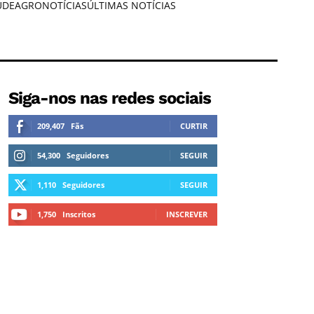
ÚDE
AGRONOTÍCIAS
ÚLTIMAS NOTÍCIAS
Siga-nos nas redes sociais
209,407
Fãs
CURTIR
54,300
Seguidores
SEGUIR
1,110
Seguidores
SEGUIR
1,750
Inscritos
INSCREVER