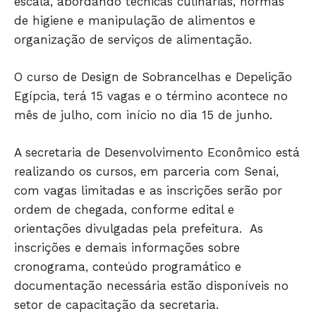
escala, abordando técnicas culinárias, normas
de higiene e manipulação de alimentos e
organização de serviços de alimentação.
O curso de Design de Sobrancelhas e Depelição
Egípcia, terá 15 vagas e o término acontece no
mês de julho, com início no dia 15 de junho.
JUNTE-SE NO WHATSAPP
A secretaria de Desenvolvimento Econômico está
realizando os cursos, em parceria com Senai,
com vagas limitadas e as inscrições serão por
HOME
ordem de chegada, conforme edital e
POLÍTICA
orientações divulgadas pela prefeitura. As
POLÍCIA
inscrições e demais informações sobre
cronograma, conteúdo programático e
ESPORTES
documentação necessária estão disponíveis no
ECONOMIA
setor de capacitação da secretaria.
OPINIÃO