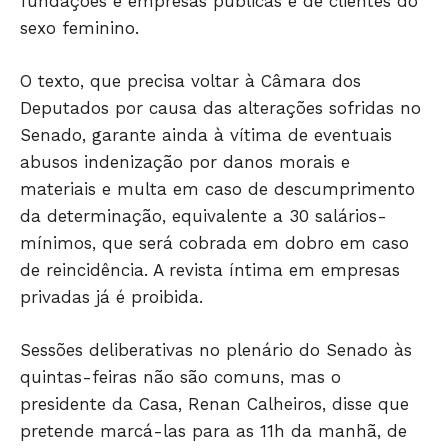
fundações e empresas públicas e de clientes do
sexo feminino.
Só Notícias
O texto, que precisa voltar à Câmara dos
Deputados por causa das alterações sofridas no
Senado, garante ainda à vítima de eventuais
abusos indenização por danos morais e
materiais e multa em caso de descumprimento
da determinação, equivalente a 30 salários-
mínimos, que será cobrada em dobro em caso
de reincidência. A revista íntima em empresas
privadas já é proibida.
Sessões deliberativas no plenário do Senado às
JUNTE-SE NO WHATSAPP
quintas-feiras não são comuns, mas o
presidente da Casa, Renan Calheiros, disse que
pretende marcá-las para as 11h da manhã, de