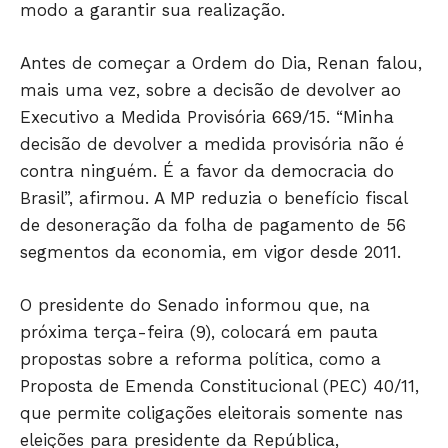
modo a garantir sua realização.
HOME
POLÍTICA
Antes de começar a Ordem do Dia, Renan falou,
POLÍCIA
mais uma vez, sobre a decisão de devolver ao
Executivo a Medida Provisória 669/15. “Minha
ESPORTES
decisão de devolver a medida provisória não é
ECONOMIA
contra ninguém. É a favor da democracia do
OPINIÃO
Brasil”, afirmou. A MP reduzia o benefício fiscal
GERAL
de desoneração da folha de pagamento de 56
EDUCAÇÃO
segmentos da economia, em vigor desde 2011.
SAÚDE
AGRONOTÍCIAS
O presidente do Senado informou que, na
próxima terça-feira (9), colocará em pauta
ÚLTIMAS NOTÍCIAS
propostas sobre a reforma política, como a
Proposta de Emenda Constitucional (PEC) 40/11,
que permite coligações eleitorais somente nas
eleições para presidente da República,