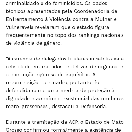
criminalidade e de feminicídios. Os dados
POLÍCIA
técnicos apresentados pela Coordenadoria de
ESPORTES
Enfrentamento à Violência contra a Mulher e
ECONOMIA
Vulneráveis revelaram que o estado figura
OPINIÃO
frequentemente no topo dos rankings nacionais
GERAL
de violência de gênero.
EDUCAÇÃO
SAÚDE
“A carência de delegados titulares inviabilizava a
celeridade em medidas protetivas de urgência e
AGRONOTÍCIAS
a condução rigorosa de inquéritos. A
ÚLTIMAS NOTÍCIAS
recomposição do quadro, portanto, foi
defendida como uma medida de proteção à
dignidade e ao mínimo existencial das mulheres
mato-grossenses”, destacou a Defensoria.
Durante a tramitação da ACP, o Estado de Mato
Grosso confirmou formalmente a existência de