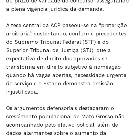
do prazo de validade do concurso, assegurando
Só Notícias
a plena vigência jurídica da demanda.
A tese central da ACP baseou-se na “preterição
arbitrária”, sustentando, conforme precedentes
do Supremo Tribunal Federal (STF) e do
Superior Tribunal de Justiça (STJ), que a
expectativa de direito dos aprovados se
transforma em direito subjetivo à nomeação
quando há vagas abertas, necessidade urgente
do serviço e o Estado demonstra omissão
JUNTE-SE NO WHATSAPP
injustificada.
Os argumentos defensoriais destacaram o
crescimento populacional de Mato Grosso não
HOME
acompanhado pelo efetivo policial, além de
POLÍTICA
dados alarmantes sobre o aumento da