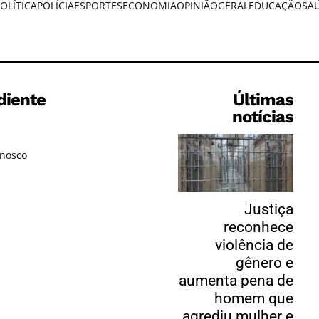
OLÍTICA
POLÍCIA
ESPORTES
ECONOMIA
OPINIÃO
GERAL
EDUCAÇÃO
SA
diente
Últimas
notícias
onosco
Justiça
reconhece
violência de
gênero e
aumenta pena de
homem que
agrediu mulher e