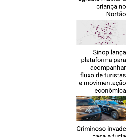
criança no
Nortão
Sinop lança
plataforma para
acompanhar
fluxo de turistas
e movimentação
econômica
Criminoso invade
casa e furta