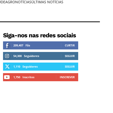
ÚDE
AGRONOTÍCIAS
ÚLTIMAS NOTÍCIAS
Siga-nos nas redes sociais
209,407
Fãs
CURTIR
54,300
Seguidores
SEGUIR
1,110
Seguidores
SEGUIR
1,750
Inscritos
INSCREVER