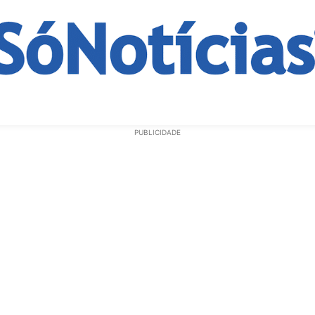
ECONOMIA
OPINIÃO
GERAL
EDUCAÇÃO
SAÚD
PUBLICIDADE