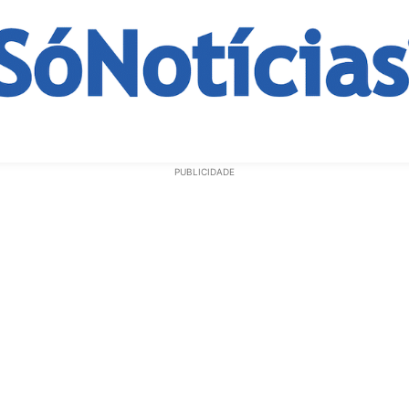
ECONOMIA
OPINIÃO
GERAL
EDUCAÇÃO
SAÚD
PUBLICIDADE