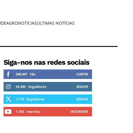
ÚDE
AGRONOTÍCIAS
ÚLTIMAS NOTÍCIAS
Siga-nos nas redes sociais
209,407
Fãs
CURTIR
54,300
Seguidores
SEGUIR
1,110
Seguidores
SEGUIR
1,750
Inscritos
INSCREVER