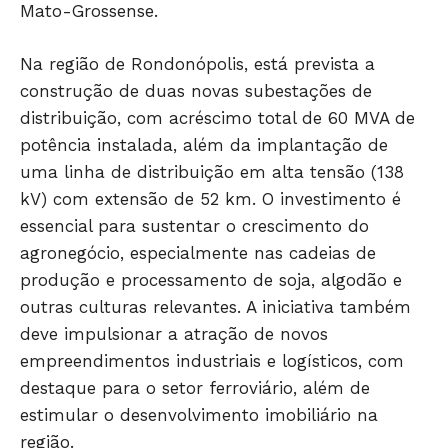
Mato-Grossense.
HOME
Na região de Rondonópolis, está prevista a
POLÍTICA
construção de duas novas subestações de
POLÍCIA
distribuição, com acréscimo total de 60 MVA de
ESPORTES
potência instalada, além da implantação de
uma linha de distribuição em alta tensão (138
ECONOMIA
kV) com extensão de 52 km. O investimento é
OPINIÃO
essencial para sustentar o crescimento do
GERAL
agronegócio, especialmente nas cadeias de
EDUCAÇÃO
produção e processamento de soja, algodão e
SAÚDE
outras culturas relevantes. A iniciativa também
AGRONOTÍCIAS
deve impulsionar a atração de novos
ÚLTIMAS NOTÍCIAS
empreendimentos industriais e logísticos, com
destaque para o setor ferroviário, além de
estimular o desenvolvimento imobiliário na
região.