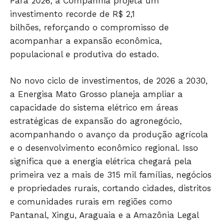
Para 2026, a Companhia projeta um
investimento recorde de R$ 2,1
bilhões, reforçando o compromisso de
acompanhar a expansão econômica,
Só Notícias
populacional e produtiva do estado.
No novo ciclo de investimentos, de 2026 a 2030,
a Energisa Mato Grosso planeja ampliar a
capacidade do sistema elétrico em áreas
estratégicas de expansão do agronegócio,
acompanhando o avanço da produção agrícola
e o desenvolvimento econômico regional. Isso
significa que a energia elétrica chegará pela
primeira vez a mais de 315 mil famílias, negócios
JUNTE-SE NO WHATSAPP
e propriedades rurais, cortando cidades, distritos
e comunidades rurais em regiões como
Pantanal, Xingu, Araguaia e a Amazônia Legal