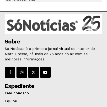
JUNTE-SE NO WHATSAPP
Sobre
HOME
Só Notícias é o primeiro jornal virtual do interior de
Mato Grosso, há mais de 25 anos no ar com as
POLÍTICA
melhores informações.
POLÍCIA
ESPORTES
ECONOMIA
OPINIÃO
Expediente
GERAL
Fale conosco
EDUCAÇÃO
Equipe
SAÚDE