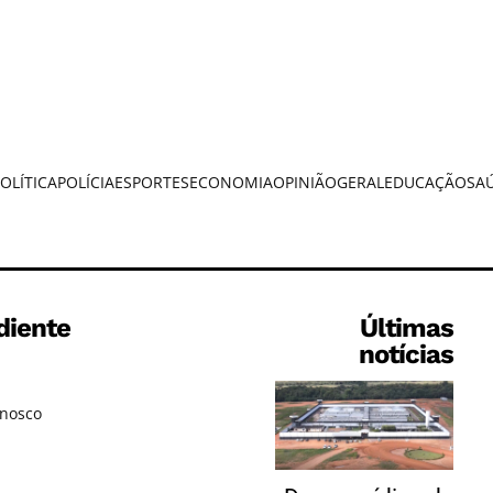
OLÍTICA
POLÍCIA
ESPORTES
ECONOMIA
OPINIÃO
GERAL
EDUCAÇÃO
SA
diente
Últimas
notícias
onosco