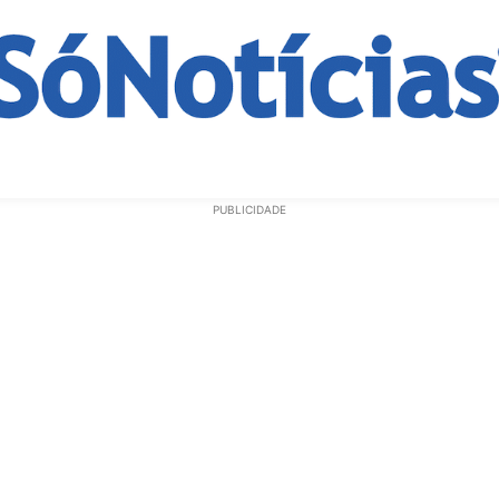
ECONOMIA
OPINIÃO
GERAL
EDUCAÇÃO
SAÚD
PUBLICIDADE