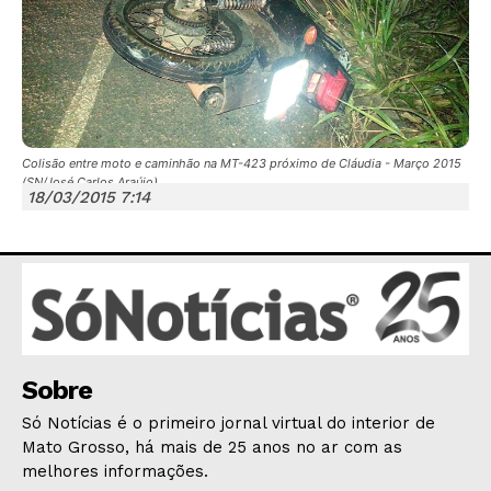
Colisão entre moto e caminhão na MT-423 próximo de Cláudia - Março 2015
JUNTE-SE NO WHATSAPP
(SN/José Carlos Araújo)
18/03/2015 7:14
HOME
POLÍTICA
Sobre
POLÍCIA
ESPORTES
Só Notícias é o primeiro jornal virtual do interior de
Mato Grosso, há mais de 25 anos no ar com as
ECONOMIA
melhores informações.
OPINIÃO