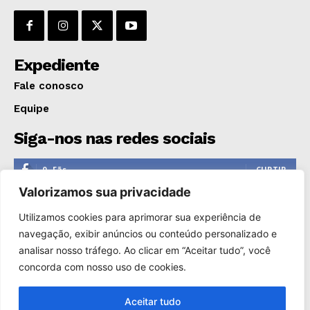
GERAL
EDUCAÇÃO
SAÚDE
Expediente
AGRONOTÍCIAS
Fale conosco
ÚLTIMAS NOTÍCIAS
Equipe
Siga-nos nas redes sociais
0
Fãs
CURTIR
Valorizamos sua privacidade
0
Seguidores
SEGUIR
Utilizamos cookies para aprimorar sua experiência de
1,110
Seguidores
SEGUIR
navegação, exibir anúncios ou conteúdo personalizado e
analisar nosso tráfego. Ao clicar em “Aceitar tudo”, você
0
Inscritos
INSCREVER
concorda com nosso uso de cookies.
Aceitar tudo
Copyright © 2000-2025. Reprodução proibida sem a autorização