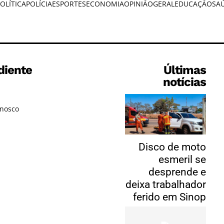
OLÍTICA
POLÍCIA
ESPORTES
ECONOMIA
OPINIÃO
GERAL
EDUCAÇÃO
SA
diente
Últimas
notícias
onosco
Disco de moto
esmeril se
desprende e
deixa trabalhador
ferido em Sinop