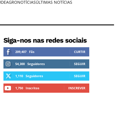
ÚDE
AGRONOTÍCIAS
ÚLTIMAS NOTÍCIAS
Siga-nos nas redes sociais
209,407
Fãs
CURTIR
54,300
Seguidores
SEGUIR
1,110
Seguidores
SEGUIR
1,750
Inscritos
INSCREVER