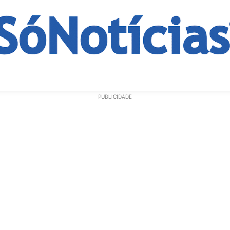
ECONOMIA
OPINIÃO
GERAL
EDUCAÇÃO
SAÚD
PUBLICIDADE