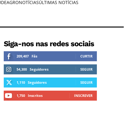
ÚDE
AGRONOTÍCIAS
ÚLTIMAS NOTÍCIAS
Siga-nos nas redes sociais
209,407
Fãs
CURTIR
54,300
Seguidores
SEGUIR
1,110
Seguidores
SEGUIR
1,750
Inscritos
INSCREVER