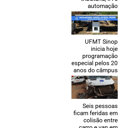
automação
UFMT Sinop
inicia hoje
programação
especial pelos 20
anos do câmpus
Seis pessoas
ficam feridas em
colisão entre
carro e van em