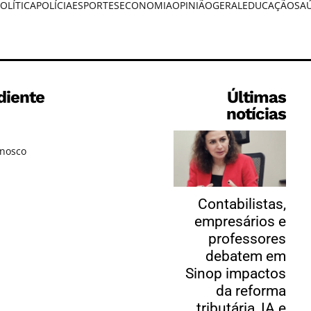
OLÍTICA
POLÍCIA
ESPORTES
ECONOMIA
OPINIÃO
GERAL
EDUCAÇÃO
SA
diente
Últimas
notícias
onosco
Contabilistas,
empresários e
professores
debatem em
Sinop impactos
da reforma
tributária, IA e