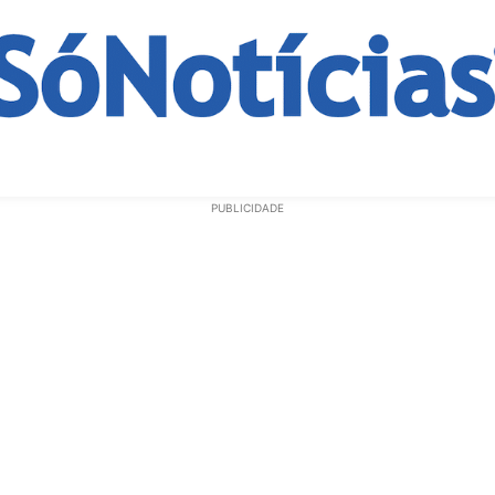
ECONOMIA
OPINIÃO
GERAL
EDUCAÇÃO
SAÚD
PUBLICIDADE