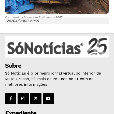
Carro queimado (assalto Skol) março 2005
28/04/2009 21:55
JUNTE-SE NO WHATSAPP
HOME
Sobre
POLÍTICA
Só Notícias é o primeiro jornal virtual do interior de
POLÍCIA
Mato Grosso, há mais de 25 anos no ar com as
melhores informações.
ESPORTES
ECONOMIA
OPINIÃO
GERAL
Expediente