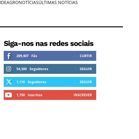
ÚDE
AGRONOTÍCIAS
ÚLTIMAS NOTÍCIAS
Siga-nos nas redes sociais
209,407
Fãs
CURTIR
54,300
Seguidores
SEGUIR
1,110
Seguidores
SEGUIR
1,750
Inscritos
INSCREVER