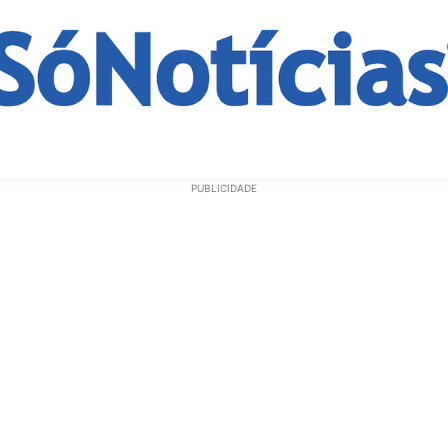
ECONOMIA
OPINIÃO
GERAL
EDUCAÇÃO
SAÚD
PUBLICIDADE