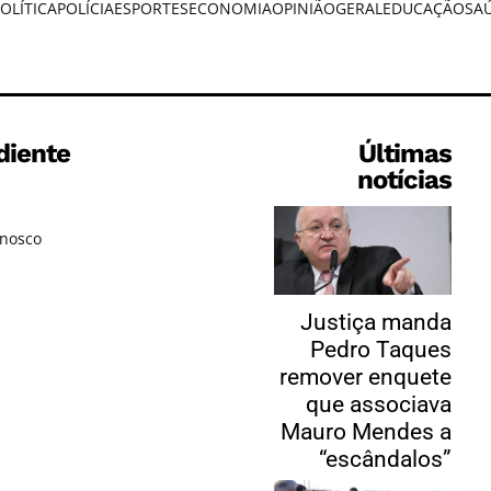
OLÍTICA
POLÍCIA
ESPORTES
ECONOMIA
OPINIÃO
GERAL
EDUCAÇÃO
SA
diente
Últimas
notícias
onosco
Justiça manda
Pedro Taques
remover enquete
que associava
Mauro Mendes a
“escândalos”