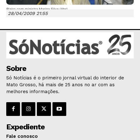
Blairo com ministra Marina Silva (Abr)
28/04/2009 21:55
JUNTE-SE NO WHATSAPP
Sobre
HOME
Só Notícias é o primeiro jornal virtual do interior de
POLÍTICA
Mato Grosso, há mais de 25 anos no ar com as
POLÍCIA
melhores informações.
ESPORTES
ECONOMIA
OPINIÃO
Expediente
GERAL
Fale conosco
EDUCAÇÃO