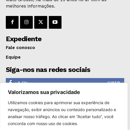
OPINIÃO
melhores informações.
GERAL
EDUCAÇÃO
SAÚDE
Expediente
AGRONOTÍCIAS
Fale conosco
ÚLTIMAS NOTÍCIAS
Equipe
Siga-nos nas redes sociais
0
Fãs
CURTIR
Valorizamos sua privacidade
0
Seguidores
SEGUIR
Utilizamos cookies para aprimorar sua experiência de
1,110
Seguidores
SEGUIR
navegação, exibir anúncios ou conteúdo personalizado e
analisar nosso tráfego. Ao clicar em “Aceitar tudo”, você
0
Inscritos
INSCREVER
concorda com nosso uso de cookies.