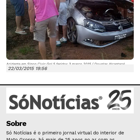
JUNTE-SE NO WHATSAPP
Acidente em Sinop Civic Gol 5 feridos 3 março 2015 ( Douglas Alcantara)
22/03/2015 19:56
HOME
POLÍTICA
POLÍCIA
Sobre
ESPORTES
Só Notícias é o primeiro jornal virtual do interior de
ECONOMIA
Mato Grosso, há mais de 25 anos no ar com as