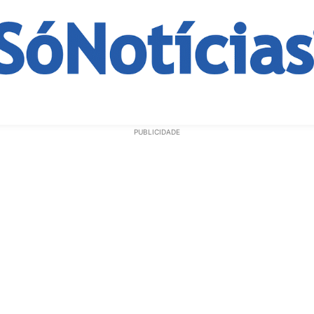
ECONOMIA
OPINIÃO
GERAL
EDUCAÇÃO
SAÚD
PUBLICIDADE