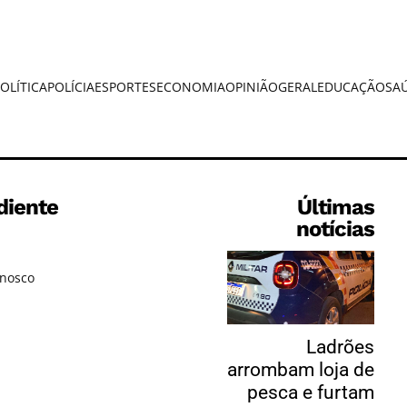
OLÍTICA
POLÍCIA
ESPORTES
ECONOMIA
OPINIÃO
GERAL
EDUCAÇÃO
SA
diente
Últimas
notícias
onosco
Ladrões
arrombam loja de
pesca e furtam